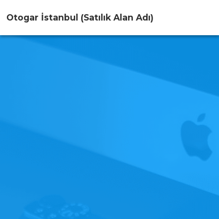
Otogar İstanbul
(Satılık Alan Adı)